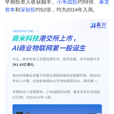
早期投资人收获颇丰。
小米战投
约59倍、
暴龙
资本
和
深创投
约52倍，均为2014年入局。