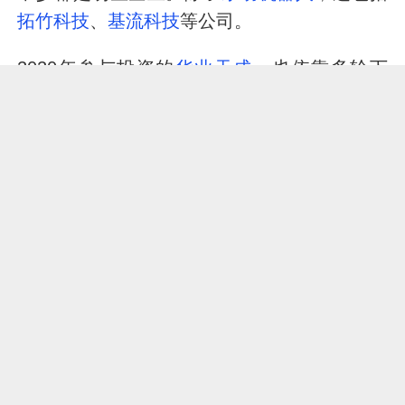
拓竹科技
、
基流科技
等公司。
2020年参与投资的
华业天成
，也依靠多轮下
注，拿到了近40倍的回报成绩，持有股权价值
也有18.36亿人民币。与它同时出手的世纪金
源，虽然只有24倍的回报，但是持股价值23亿
人民币，它也是
乐动机器人
最大的外部投资人
之一。