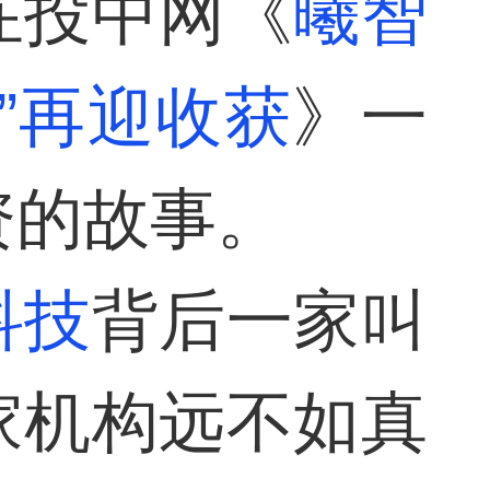
在投中网《
曦智
光”再迎收获
》一
资的故事。
科技
背后一家叫
家机构远不如真