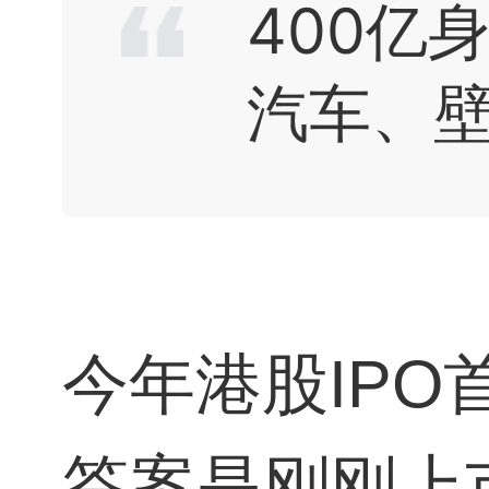
400亿
汽车
、
今年港股IP
答案是刚刚上