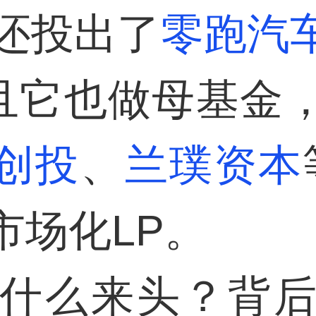
，还投出了
零跑汽
而且它也做母基金
创投
、
兰璞资本
市场化LP。
什么来头？背