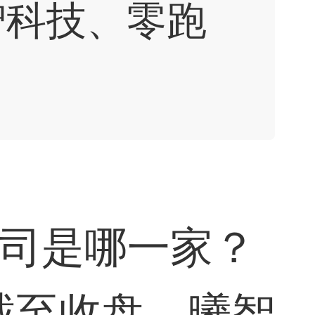
智科技
、
零跑
公司是哪一家？
截至收盘，曦智