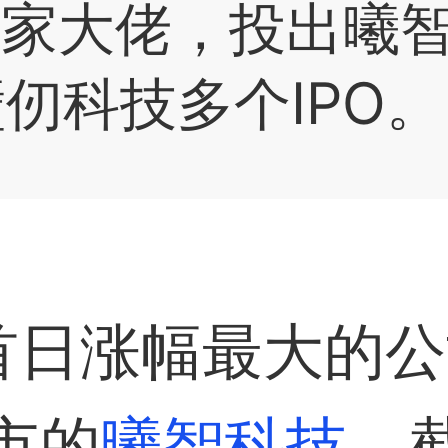
身家大佬，投出
曦
壁仞科技
多个IPO。
O首日涨幅最大的
市的
曦智科技
。