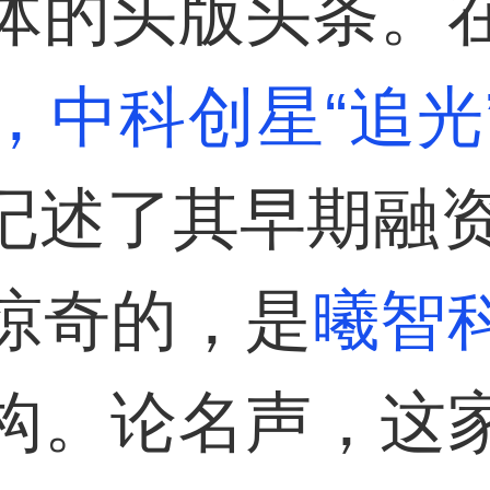
体的头版头条。
，
中科创星
“追
记述了其早期融
惊奇的，是
曦智
构。论名声，这