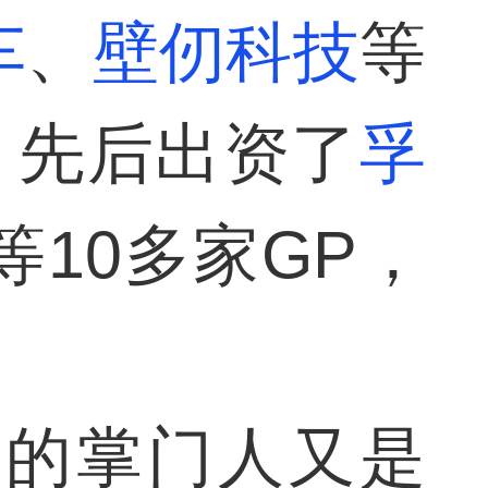
车
、
壁仞科技
等
，先后出资了
孚
等10多家GP，
后的掌门人又是