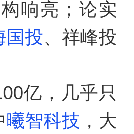
机构响亮；论实
海国投
、祥峰投
00亿，几乎只
中
曦智科技
，大