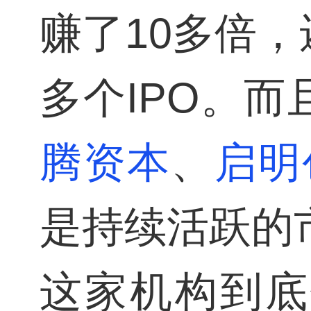
赚了10多倍
多个IPO。
腾资本
、
启明
是持续活跃的
这家机构到底