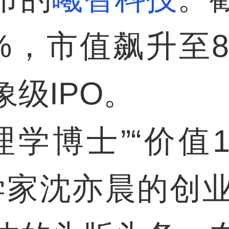
3%，市值飙升至8
级IPO。
学博士”“价值1亿
学家沈亦晨的创