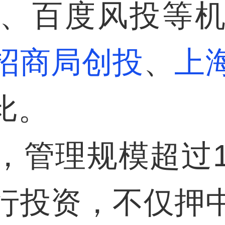
、百度风投等
招商局创投
、
上
比。
，管理规模超过1
行投资，不仅押