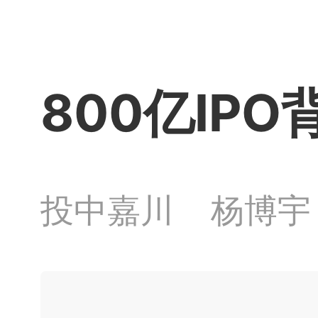
800亿IP
投中嘉川
杨博宇