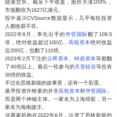
陆港交所。截至下午收盘，股价大涨103%，
市值翻倍为1627亿港元。
投中嘉川CVSource数据显示，几乎每轮投资
人都收获不菲。
2022年8月，率先出手的
华登国际
翻了109.5
倍，绝对收益超过100亿，
高瓴资本
绝对收益
近200亿，也翻了110倍。
2023年2月下注的
云晖资本
、
钟鼎资本
等都翻
了40倍以上。最后一轮参与的
天堂硅谷
等也有
30倍的收益。
不过在思格新能的故事里，还有一个彩蛋。
最早投资许映童的并非
高瓴资本
和
华登国际
。
而是两个神秘主体。一家名为上海煜菘，另一
家名为海南捷沣。
这两家机构在2022年6月，出资了思格新能的