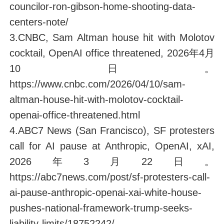
councilor-ron-gibson-home-shooting-data-
centers-note/
3.CNBC, Sam Altman house hit with Molotov
cocktail, OpenAI office threatened, 2026年4月
10日。
https://www.cnbc.com/2026/04/10/sam-
altman-house-hit-with-molotov-cocktail-
openai-office-threatened.html
4.ABC7 News (San Francisco), SF protesters
call for AI pause at Anthropic, OpenAI, xAI,
2026年3月22日。
https://abc7news.com/post/sf-protesters-call-
ai-pause-anthropic-openai-xai-white-house-
pushes-national-framework-trump-seeks-
liability-limits/18752242/